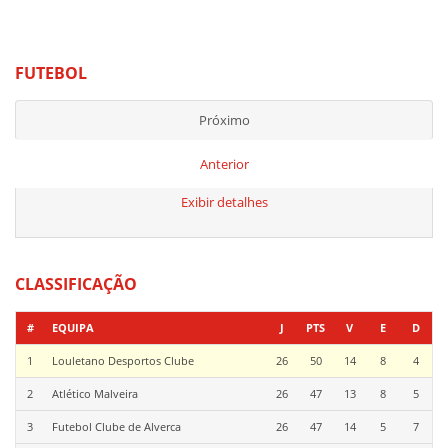
FUTEBOL
Próximo
Anterior
Exibir detalhes
CLASSIFICAÇÃO
#
EQUIPA
J
PTS
V
E
D
1
Louletano Desportos Clube
26
50
14
8
4
2
Atlético Malveira
26
47
13
8
5
3
Futebol Clube de Alverca
26
47
14
5
7