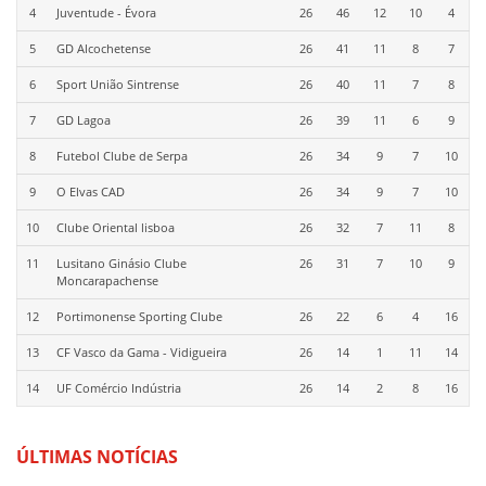
4
Juventude - Évora
26
46
12
10
4
5
GD Alcochetense
26
41
11
8
7
6
Sport União Sintrense
26
40
11
7
8
7
GD Lagoa
26
39
11
6
9
8
Futebol Clube de Serpa
26
34
9
7
10
9
O Elvas CAD
26
34
9
7
10
10
Clube Oriental lisboa
26
32
7
11
8
11
Lusitano Ginásio Clube
26
31
7
10
9
Moncarapachense
12
Portimonense Sporting Clube
26
22
6
4
16
13
CF Vasco da Gama - Vidigueira
26
14
1
11
14
14
UF Comércio Indústria
26
14
2
8
16
ÚLTIMAS NOTÍCIAS