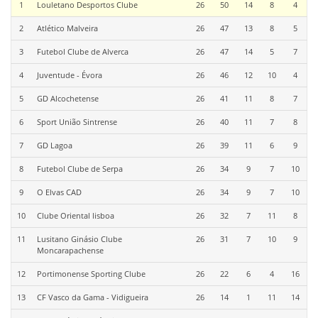
1
Louletano Desportos Clube
26
50
14
8
4
2
Atlético Malveira
26
47
13
8
5
3
Futebol Clube de Alverca
26
47
14
5
7
4
Juventude - Évora
26
46
12
10
4
5
GD Alcochetense
26
41
11
8
7
6
Sport União Sintrense
26
40
11
7
8
7
GD Lagoa
26
39
11
6
9
8
Futebol Clube de Serpa
26
34
9
7
10
9
O Elvas CAD
26
34
9
7
10
10
Clube Oriental lisboa
26
32
7
11
8
11
Lusitano Ginásio Clube
26
31
7
10
9
Moncarapachense
12
Portimonense Sporting Clube
26
22
6
4
16
13
CF Vasco da Gama - Vidigueira
26
14
1
11
14