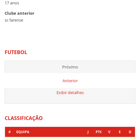
17 anos
Clube anterior
sc farense
FUTEBOL
Próximo
Anterior
Exibir detalhes
CLASSIFICAÇÃO
#
EQUIPA
J
PTS
V
E
D