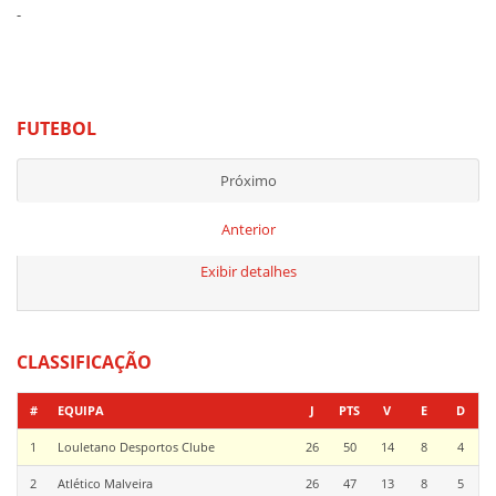
-
FUTEBOL
Próximo
Anterior
Exibir detalhes
CLASSIFICAÇÃO
#
EQUIPA
J
PTS
V
E
D
1
Louletano Desportos Clube
26
50
14
8
4
2
Atlético Malveira
26
47
13
8
5