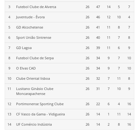
3
Futebol Clube de Alverca
26
47
14
5
7
4
Juventude - Évora
26
46
12
10
4
5
GD Alcochetense
26
41
11
8
7
6
Sport União Sintrense
26
40
11
7
8
7
GD Lagoa
26
39
11
6
9
8
Futebol Clube de Serpa
26
34
9
7
10
9
O Elvas CAD
26
34
9
7
10
10
Clube Oriental lisboa
26
32
7
11
8
11
Lusitano Ginásio Clube
26
31
7
10
9
Moncarapachense
12
Portimonense Sporting Clube
26
22
6
4
16
13
CF Vasco da Gama - Vidigueira
26
14
1
11
14
14
UF Comércio Indústria
26
14
2
8
16