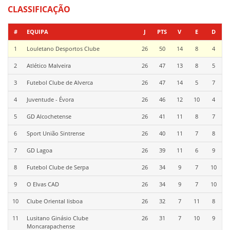
CLASSIFICAÇÃO
#
EQUIPA
J
PTS
V
E
D
1
Louletano Desportos Clube
26
50
14
8
4
2
Atlético Malveira
26
47
13
8
5
3
Futebol Clube de Alverca
26
47
14
5
7
4
Juventude - Évora
26
46
12
10
4
5
GD Alcochetense
26
41
11
8
7
6
Sport União Sintrense
26
40
11
7
8
7
GD Lagoa
26
39
11
6
9
8
Futebol Clube de Serpa
26
34
9
7
10
9
O Elvas CAD
26
34
9
7
10
10
Clube Oriental lisboa
26
32
7
11
8
11
Lusitano Ginásio Clube
26
31
7
10
9
Moncarapachense