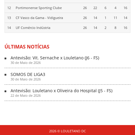
12
Portimonense Sporting Clube
26
22
6
4
16
13
CF Vasco da Gama - Vidigueira
26
14
1
11
14
14
UF Comércio Indústria
26
14
2
8
16
ÚLTIMAS NOTÍCIAS
Antevisão: Vit. Sernache x Louletano (J6 - FS)
30 de Maio de 2026
SOMOS DE LIGA3
30 de Maio de 2026
Antevisão: Louletano x Oliveira do Hospital (J5 - FS)
22 de Maio de 2026
2026 © LOULETANO DC