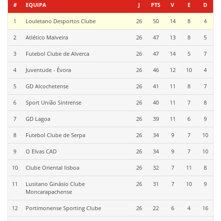
#
EQUIPA
J
PTS
V
E
D
1
Louletano Desportos Clube
26
50
14
8
4
2
Atlético Malveira
26
47
13
8
5
3
Futebol Clube de Alverca
26
47
14
5
7
4
Juventude - Évora
26
46
12
10
4
5
GD Alcochetense
26
41
11
8
7
6
Sport União Sintrense
26
40
11
7
8
7
GD Lagoa
26
39
11
6
9
8
Futebol Clube de Serpa
26
34
9
7
10
9
O Elvas CAD
26
34
9
7
10
10
Clube Oriental lisboa
26
32
7
11
8
11
Lusitano Ginásio Clube
26
31
7
10
9
Moncarapachense
12
Portimonense Sporting Clube
26
22
6
4
16