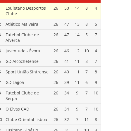
1
Louletano Desportos
26
50
14
8
4
Clube
2
Atlético Malveira
26
47
13
8
5
3
Futebol Clube de
26
47
14
5
7
Alverca
4
Juventude - Évora
26
46
12
10
4
5
GD Alcochetense
26
41
11
8
7
6
Sport União Sintrense
26
40
11
7
8
7
GD Lagoa
26
39
11
6
9
8
Futebol Clube de
26
34
9
7
10
Serpa
9
O Elvas CAD
26
34
9
7
10
0
Clube Oriental lisboa
26
32
7
11
8
1
Lusitano Ginásio
26
31
7
10
9