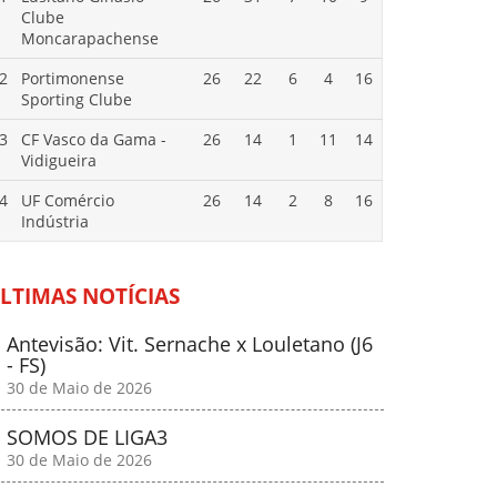
Clube
Moncarapachense
2
Portimonense
26
22
6
4
16
Sporting Clube
3
CF Vasco da Gama -
26
14
1
11
14
Vidigueira
4
UF Comércio
26
14
2
8
16
Indústria
LTIMAS NOTÍCIAS
Antevisão: Vit. Sernache x Louletano (J6
- FS)
30 de Maio de 2026
SOMOS DE LIGA3
30 de Maio de 2026