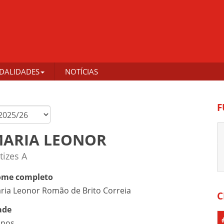
DALIDADES
NOTÍCIAS
F
ARIA LEONOR
tizes A
me completo
ria Leonor Romão de Brito Correia
C
ade
anos