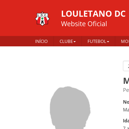
LOULETANO DC
Website Oficial
INÍCIO
CLUBE
FUTEBOL
MO
M
Pe
No
Ma
Id
7 