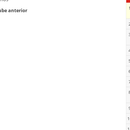
ube anterior
1
1