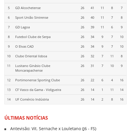
5
GD Alcochetense
26
41
11
8
7
6
Sport União Sintrense
26
40
11
7
8
7
GD Lagoa
26
39
11
6
9
8
Futebol Clube de Serpa
26
34
9
7
10
9
O Elvas CAD
26
34
9
7
10
10
Clube Oriental lisboa
26
32
7
11
8
11
Lusitano Ginásio Clube
26
31
7
10
9
Moncarapachense
12
Portimonense Sporting Clube
26
22
6
4
16
13
CF Vasco da Gama - Vidigueira
26
14
1
11
14
14
UF Comércio Indústria
26
14
2
8
16
ÚLTIMAS NOTÍCIAS
Antevisão: Vit. Sernache x Louletano (J6 - FS)