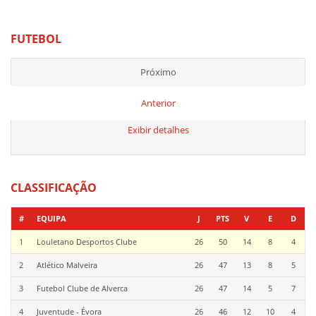
FUTEBOL
Próximo
Anterior
Exibir detalhes
CLASSIFICAÇÃO
#
EQUIPA
J
PTS
V
E
D
1
Louletano Desportos Clube
26
50
14
8
4
2
Atlético Malveira
26
47
13
8
5
3
Futebol Clube de Alverca
26
47
14
5
7
4
Juventude - Évora
26
46
12
10
4