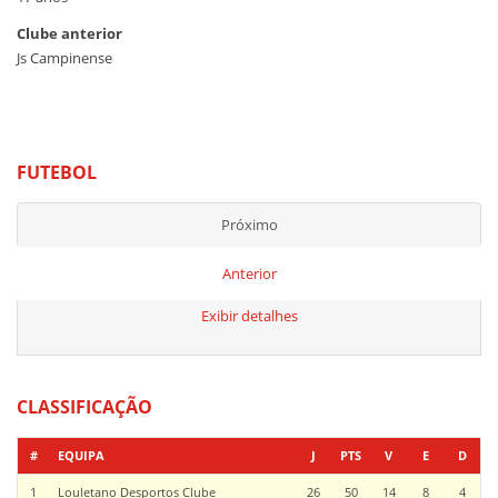
Clube anterior
Js Campinense
FUTEBOL
Próximo
Anterior
Exibir detalhes
CLASSIFICAÇÃO
#
EQUIPA
J
PTS
V
E
D
1
Louletano Desportos Clube
26
50
14
8
4