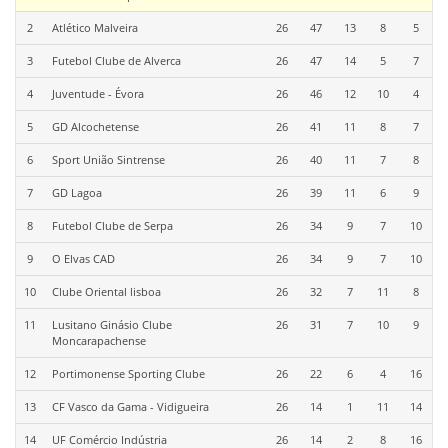
2
Atlético Malveira
26
47
13
8
5
3
Futebol Clube de Alverca
26
47
14
5
7
4
Juventude - Évora
26
46
12
10
4
5
GD Alcochetense
26
41
11
8
7
6
Sport União Sintrense
26
40
11
7
8
7
GD Lagoa
26
39
11
6
9
8
Futebol Clube de Serpa
26
34
9
7
10
9
O Elvas CAD
26
34
9
7
10
10
Clube Oriental lisboa
26
32
7
11
8
11
Lusitano Ginásio Clube
26
31
7
10
9
Moncarapachense
12
Portimonense Sporting Clube
26
22
6
4
16
13
CF Vasco da Gama - Vidigueira
26
14
1
11
14
14
UF Comércio Indústria
26
14
2
8
16