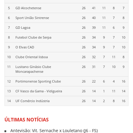
5
GD Alcochetense
26
41
11
8
7
6
Sport União Sintrense
26
40
11
7
8
7
GD Lagoa
26
39
11
6
9
8
Futebol Clube de Serpa
26
34
9
7
10
9
O Elvas CAD
26
34
9
7
10
10
Clube Oriental lisboa
26
32
7
11
8
11
Lusitano Ginásio Clube
26
31
7
10
9
Moncarapachense
12
Portimonense Sporting Clube
26
22
6
4
16
13
CF Vasco da Gama - Vidigueira
26
14
1
11
14
14
UF Comércio Indústria
26
14
2
8
16
ÚLTIMAS NOTÍCIAS
Antevisão: Vit. Sernache x Louletano (J6 - FS)