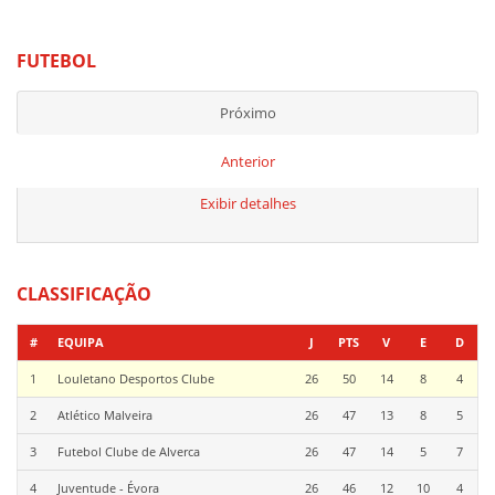
FUTEBOL
Próximo
Anterior
Exibir detalhes
CLASSIFICAÇÃO
#
EQUIPA
J
PTS
V
E
D
1
Louletano Desportos Clube
26
50
14
8
4
2
Atlético Malveira
26
47
13
8
5
3
Futebol Clube de Alverca
26
47
14
5
7
4
Juventude - Évora
26
46
12
10
4