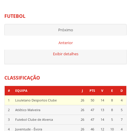
FUTEBOL
Próximo
Anterior
Exibir detalhes
CLASSIFICAÇÃO
#
EQUIPA
J
PTS
V
E
D
1
Louletano Desportos Clube
26
50
14
8
4
2
Atlético Malveira
26
47
13
8
5
3
Futebol Clube de Alverca
26
47
14
5
7
4
Juventude - Évora
26
46
12
10
4