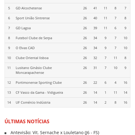
5
GD Alcochetense
26
41
11
8
7
6
Sport União Sintrense
26
40
11
7
8
7
GD Lagoa
26
39
11
6
9
8
Futebol Clube de Serpa
26
34
9
7
10
9
O Elvas CAD
26
34
9
7
10
10
Clube Oriental lisboa
26
32
7
11
8
11
Lusitano Ginásio Clube
26
31
7
10
9
Moncarapachense
12
Portimonense Sporting Clube
26
22
6
4
16
13
CF Vasco da Gama - Vidigueira
26
14
1
11
14
14
UF Comércio Indústria
26
14
2
8
16
ÚLTIMAS NOTÍCIAS
Antevisão: Vit. Sernache x Louletano (J6 - FS)